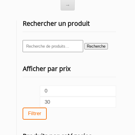
→
Rechercher un produit
Recherche
Recherche
pour :
Afficher par prix
Prix
min
Prix
max
Filtrer